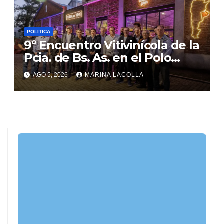
POLITICA
9º Encuentro Vitivinícola de la
Pcia. de Bs. As. en el Polo
Gastronómico de Malvinas
AGO 5, 2026
MARINA LACOLLA
Argentinas