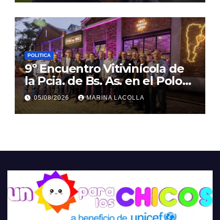
POLITICA
9º Encuentro Vitivinícola de
la Pcia. de Bs. As. en el Polo
Gastronómico de Malvinas
05/08/2026
MARINA LACOLLA
Argentinas