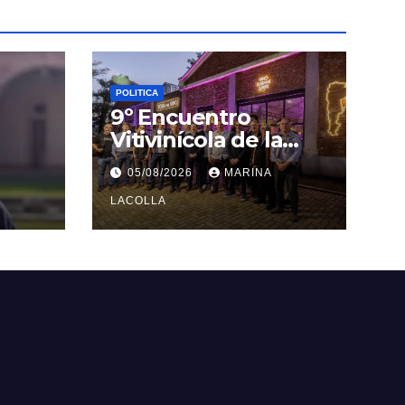
POLITICA
9º Encuentro
Vitivinícola de la
Pcia. de Bs. As. en el
05/08/2026
MARINA
Polo Gastronómico
de Malvinas
LACOLLA
Argentinas