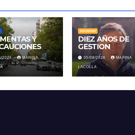
A
SOCIEDAD
MENTAS Y
DIEZ AÑOS DE
CAUCIONES
GESTION
8/2026
MARINA
05/08/2026
MARINA
LA
LACOLLA