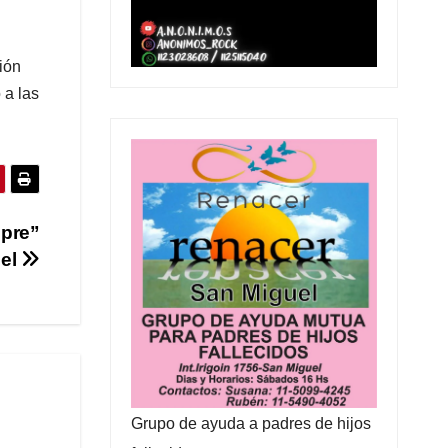
ión
 a las
mpre”
uel
Grupo de ayuda a padres de hijos