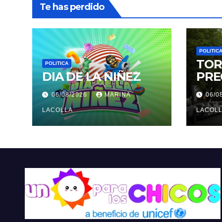
Te has perdido
POLITIC
TOR
POLITICA
DIA DE LA NIÑEZ
PRE
06/08/2026
MARINA
06/0
LACOLLA
LACOL