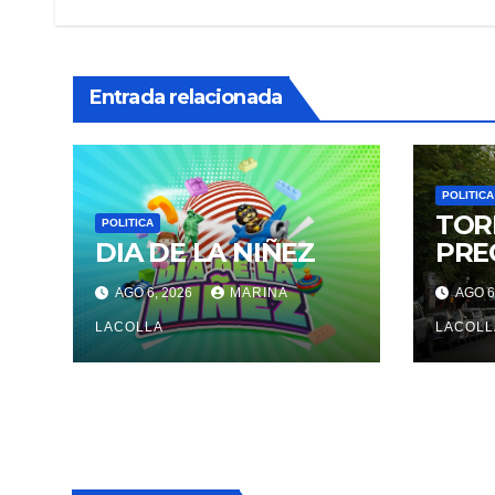
Entrada relacionada
POLITICA
TOR
POLITICA
DIA DE LA NIÑEZ
PRE
AGO 6, 2026
MARINA
AGO 6
LACOLLA
LACOLL