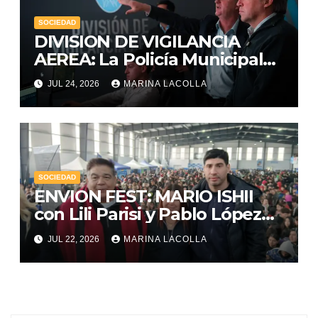
SOCIEDAD
DIVISION DE VIGILANCIA
AEREA: La Policía Municipal
de San Miguel ahora realiza
JUL 24, 2026
MARINA LACOLLA
patrullajes aéreos las 24 hs
SOCIEDAD
ENVION FEST: MARIO ISHII
con Lili Parisi y Pablo López
en nuevo récord de
JUL 22, 2026
MARINA LACOLLA
convocatoria de jóvenes del
Programa Envión