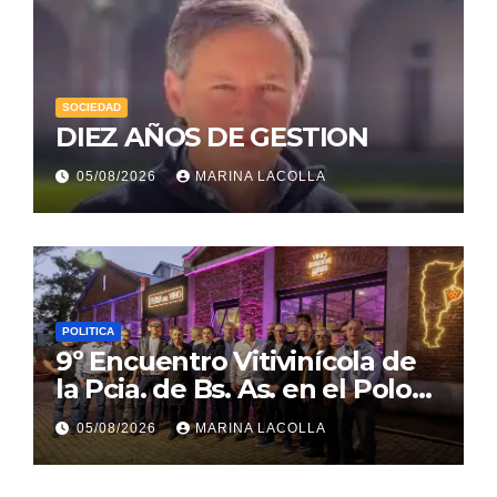
SOCIEDAD
DIEZ AÑOS DE GESTION
05/08/2026
MARINA LACOLLA
POLITICA
9º Encuentro Vitivinícola de
la Pcia. de Bs. As. en el Polo
Gastronómico de Malvinas
05/08/2026
MARINA LACOLLA
Argentinas