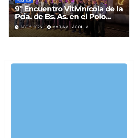
POLITICA
9º Encuentro Vitivinícola de la
Pcia. de Bs. As. en el Polo
Gastronómico de Malvinas
AGO 5, 2026
MARINA LACOLLA
Argentinas