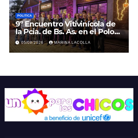
POLITICA
9º Encuentro Vitivinícola de
la Pcia. de Bs. As. en el Polo
Gastronómico de Malvinas
05/08/2026
MARINA LACOLLA
Argentinas