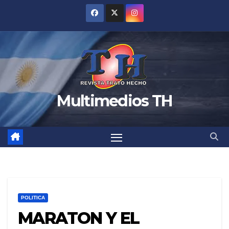
Saltar
al
contenido
Multimedios TH
POLITICA
MARATON Y EL