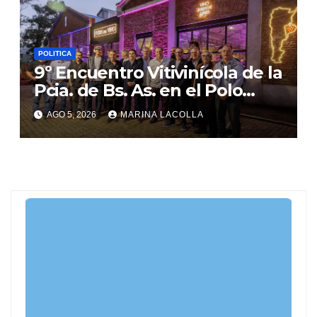
POLITICA
9º Encuentro Vitivinícola de la
Pcia. de Bs. As. en el Polo
Gastronómico de Malvinas
AGO 5, 2026
MARINA LACOLLA
Argentinas