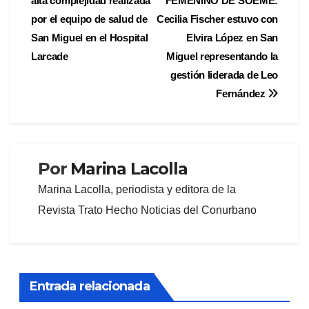
alta complejidad realizada
FEMENINO DE SOEME:
de
por el equipo de salud de
Cecilia Fischer estuvo con
entradas
San Miguel en el Hospital
Elvira López en San
Larcade
Miguel representando la
gestión liderada de Leo
Fernández
Por
Marina Lacolla
Marina Lacolla, periodista y editora de la
Revista Trato Hecho Noticias del Conurbano
Entrada relacionada