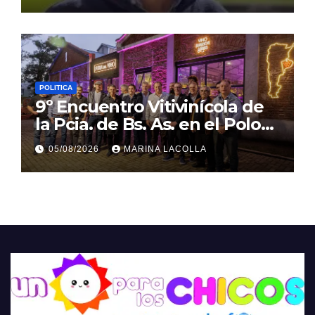
POLITICA
9º Encuentro Vitivinícola de
la Pcia. de Bs. As. en el Polo
Gastronómico de Malvinas
05/08/2026
MARINA LACOLLA
Argentinas