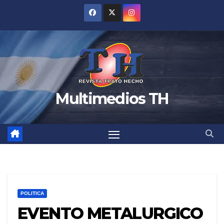
Saltar
al
contenido
Multimedios TH
POLITICA
EVENTO METALURGICO