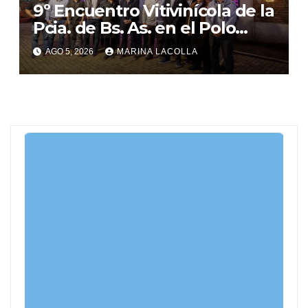
9º Encuentro Vitivinícola de la
Pcia. de Bs. As. en el Polo
Gastronómico de Malvinas
AGO 5, 2026
MARINA LACOLLA
Argentinas