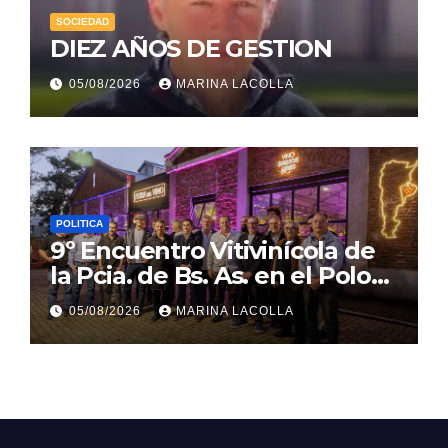
SOCIEDAD
DIEZ AÑOS DE GESTION
05/08/2026
MARINA LACOLLA
POLITICA
9º Encuentro Vitivinícola de
la Pcia. de Bs. As. en el Polo
Gastronómico de Malvinas
05/08/2026
MARINA LACOLLA
Argentinas