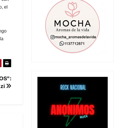
, el
ingo
la
OS”:
zzi