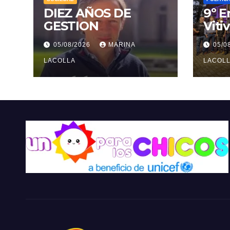
DIEZ AÑOS DE
9º E
GESTION
Viti
Pcia
05/08/2026
MARINA
05/0
Pol
LACOLLA
de M
LACOL
Arge