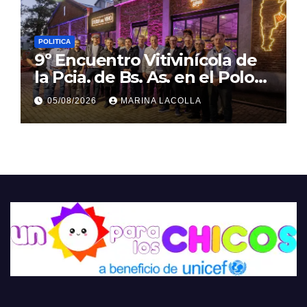
POLITICA
9º Encuentro Vitivinícola de
la Pcia. de Bs. As. en el Polo
Gastronómico de Malvinas
05/08/2026
MARINA LACOLLA
Argentinas