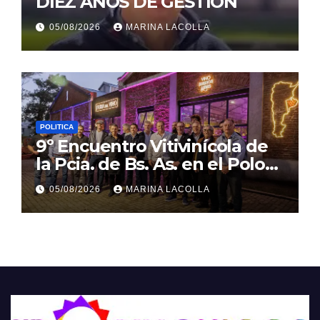
DIEZ AÑOS DE GESTION
05/08/2026
MARINA LACOLLA
POLITICA
9º Encuentro Vitivinícola de
la Pcia. de Bs. As. en el Polo
Gastronómico de Malvinas
05/08/2026
MARINA LACOLLA
Argentinas