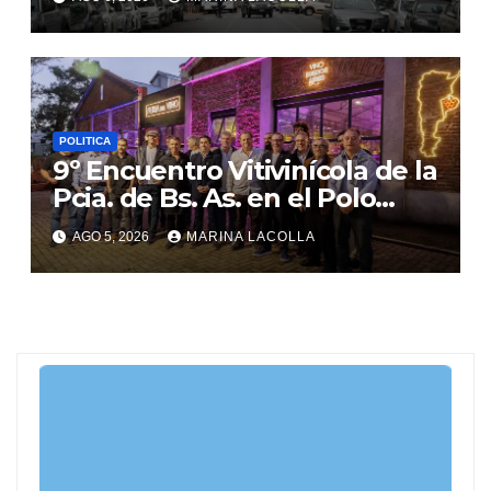
POLITICA
9º Encuentro Vitivinícola de la
Pcia. de Bs. As. en el Polo
Gastronómico de Malvinas
AGO 5, 2026
MARINA LACOLLA
Argentinas